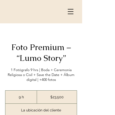
Foto Premium –
“Lumo Story”
1 Fotógrafo 9 hrs | Boda + Ceremonia
Religiosa o Civil + Save the Date + Álbum
digital | +400 fotos
23,500
pesos
9 h
9
$23,500
mexicanos
h
La ubicación del cliente